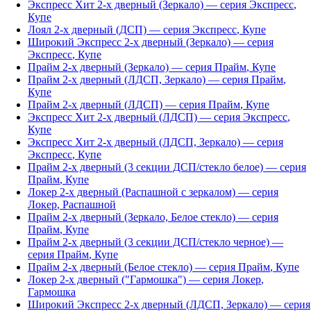
Экспресс Хит 2-х дверный (Зеркало)
— серия
Экспресс
,
Купе
Лоял 2-х дверный (ДСП)
— серия
Экспресс
,
Купе
Широкий Экспресс 2-х дверный (Зеркало)
— серия
Экспресс
,
Купе
Прайм 2-х дверный (Зеркало)
— серия
Прайм
,
Купе
Прайм 2-х дверный (ЛДСП, Зеркало)
— серия
Прайм
,
Купе
Прайм 2-х дверный (ЛДСП)
— серия
Прайм
,
Купе
Экспресс Хит 2-х дверный (ЛДСП)
— серия
Экспресс
,
Купе
Экспресс Хит 2-х дверный (ЛДСП, Зеркало)
— серия
Экспресс
,
Купе
Прайм 2-х дверный (3 секции ДСП/стекло белое)
— серия
Прайм
,
Купе
Локер 2-х дверный (Распашной с зеркалом)
— серия
Локер
,
Распашной
Прайм 2-х дверный (Зеркало, Белое стекло)
— серия
Прайм
,
Купе
Прайм 2-х дверный (3 секции ДСП/стекло черное)
—
серия
Прайм
,
Купе
Прайм 2-х дверный (Белое стекло)
— серия
Прайм
,
Купе
Локер 2-х дверный ("Гармошка")
— серия
Локер
,
Гармошка
Широкий Экспресс 2-х дверный (ЛДСП, Зеркало)
— серия