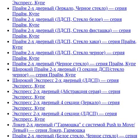
Экспресс
,
Купе
Прайм 2-х дверный (Зеркало, Черное стекло)
— серия
Прайм
,
Купе
Прайм 2-х дверный (ЛДСП, Стекло белое)
— серия
Прайм
,
Купе
Прайм 2-х дверный (ЛДСП, Стекло фисташка)
— серия
Прайм
,
Купе
Прайм 2-х дверный (ЛДСП, Стекло хаки)
— серия
Прайм
,
Купе
Прайм 2-х дверный (ЛДСП, Стекло черное)
— серия
Прайм
,
Купе
Прайм 2-х дверный (Черное стекло)
— серия
Прайм
,
Купе
Широкий Прайм 2-х дверный (3 секции ДСП/стекло
черное)
— серия
Прайм
,
Купе
Широкий Экспресс 2-х дверный (ЛДСП)
— серия
Экспресс
,
Купе
Экспресс 2-х дверный (Абстракция серая)
— серия
Экспресс
,
Купе
Экспресс 2-х дверный 4 секции (Зеркало)
— серия
Экспресс
,
Купе
Экспресс 2-х дверный 4 секции (ЛДСП)
— серия
Экспресс
,
Купе
Локер 2-х дверный ("Гармошка" с системой Push to Move/
Левый)
— серия
Локер
,
Гармошка
Прайм 2-х дверный (Белое стекло, Черное стекло)
— серия