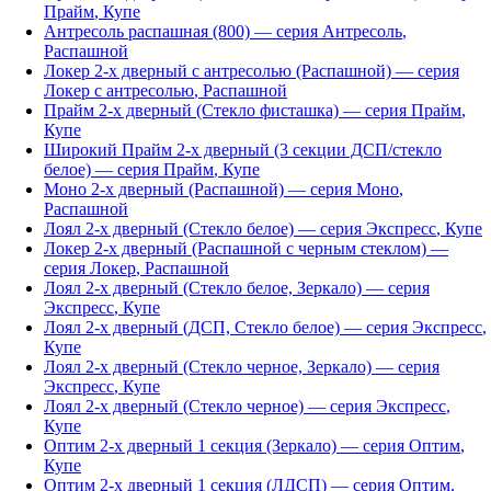
Прайм
,
Купе
Антресоль распашная (800)
— серия
Антресоль
,
Распашной
Локер 2-х дверный с антресолью (Распашной)
— серия
Локер с антресолью
,
Распашной
Прайм 2-х дверный (Стекло фисташка)
— серия
Прайм
,
Купе
Широкий Прайм 2-х дверный (3 секции ДСП/стекло
белое)
— серия
Прайм
,
Купе
Моно 2-х дверный (Распашной)
— серия
Моно
,
Распашной
Лоял 2-х дверный (Стекло белое)
— серия
Экспресс
,
Купе
Локер 2-х дверный (Распашной с черным стеклом)
—
серия
Локер
,
Распашной
Лоял 2-х дверный (Стекло белое, Зеркало)
— серия
Экспресс
,
Купе
Лоял 2-х дверный (ДСП, Стекло белое)
— серия
Экспресс
,
Купе
Лоял 2-х дверный (Стекло черное, Зеркало)
— серия
Экспресс
,
Купе
Лоял 2-х дверный (Стекло черное)
— серия
Экспресс
,
Купе
Оптим 2-х дверный 1 секция (Зеркало)
— серия
Оптим
,
Купе
Оптим 2-х дверный 1 секция (ЛДСП)
— серия
Оптим
,