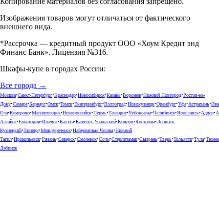
Копирование материалов без согласования запрещено.
Изображения товаров могут отличаться от фактического
внешнего вида.
*Рассрочка — кредитный продукт ООО «Хоум Кредит энд
Финанс Банк». Лицензия №316.
Шкафы-купе в городах России:
Все города →
Москва
•
Санкт-Петербург
•
Краснодар
•
Новосибирск
•
Казань
•
Воронеж
•
Нижний Новгород
•
Ростов-на-
Дону
•
Самара
•
Барнаул
•
Омск
•
Томск
•
Екатеринбург
•
Волгоград
•
Новокузнецк
•
Оренбург
•
Уфа
•
Астрахань
•
Ива
Ола
•
Кемерово
•
Магнитогорск
•
Новороссийск
•
Пермь
•
Таганрог
•
Чебоксары
•
Челябинск
•
Ярославль
•
Адлер
•
А
Алтайск
•
Евпатория
•
Ижевск
•
Калуга
•
Каменск-Уральский
•
Ковров
•
Кострома
•
Ленинск-
Кузнецкий
•
Липецк
•
Междуреченск
•
Набережные Челны
•
Нижний
Тагил
•
Прокопьевск
•
Рязань
•
Северск
•
Смоленск
•
Сочи
•
Стерлитамак
•
Сызрань
•
Тверь
•
Тольятти
•
Тула
•
Тюме
Лабинск