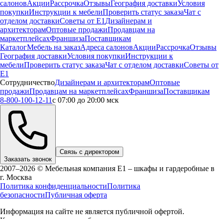
салонов
Акции
Рассрочка
Отзывы
География доставки
Условия
покупки
Инструкции к мебели
Проверить статус заказа
Чат с
отделом доставки
Советы от Е1
Дизайнерам и
архитекторам
Оптовые продажи
Продавцам на
маркетплейсах
Франшиза
Поставщикам
Каталог
Мебель на заказ
Адреса салонов
Акции
Рассрочка
Отзывы
География доставки
Условия покупки
Инструкции к
мебели
Проверить статус заказа
Чат с отделом доставки
Советы от
Е1
Сотрудничество
Дизайнерам и архитекторам
Оптовые
продажи
Продавцам на маркетплейсах
Франшиза
Поставщикам
8-800-100-12-11
с 07:00 до 20:00 мск
Связь с директором
Заказать звонок
2007–2026 © Мебельная компания Е1 – шкафы и гардеробные в
г.
Москва
Политика конфиденциальности
Политика
безопасности
Публичная оферта
Информация на сайте не является публичной офертой.