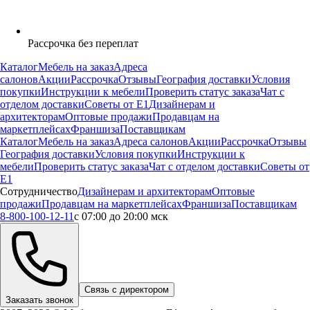
Рассрочка без переплат
Каталог
Мебель на заказ
Адреса
салонов
Акции
Рассрочка
Отзывы
География доставки
Условия
покупки
Инструкции к мебели
Проверить статус заказа
Чат с
отделом доставки
Советы от Е1
Дизайнерам и
архитекторам
Оптовые продажи
Продавцам на
маркетплейсах
Франшиза
Поставщикам
Каталог
Мебель на заказ
Адреса салонов
Акции
Рассрочка
Отзывы
География доставки
Условия покупки
Инструкции к
мебели
Проверить статус заказа
Чат с отделом доставки
Советы от
Е1
Сотрудничество
Дизайнерам и архитекторам
Оптовые
продажи
Продавцам на маркетплейсах
Франшиза
Поставщикам
8-800-100-12-11
с 07:00 до 20:00 мск
Связь с директором
Заказать звонок