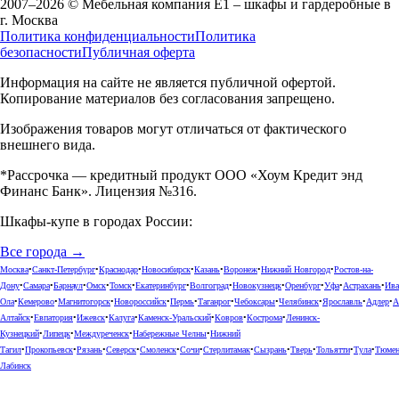
2007–2026 © Мебельная компания Е1 – шкафы и гардеробные в
г.
Москва
Политика конфиденциальности
Политика
безопасности
Публичная оферта
Информация на сайте не является публичной офертой.
Копирование материалов без согласования запрещено.
Изображения товаров могут отличаться от фактического
внешнего вида.
*Рассрочка — кредитный продукт ООО «Хоум Кредит энд
Финанс Банк». Лицензия №316.
Шкафы-купе в городах России:
Все города →
Москва
•
Санкт-Петербург
•
Краснодар
•
Новосибирск
•
Казань
•
Воронеж
•
Нижний Новгород
•
Ростов-на-
Дону
•
Самара
•
Барнаул
•
Омск
•
Томск
•
Екатеринбург
•
Волгоград
•
Новокузнецк
•
Оренбург
•
Уфа
•
Астрахань
•
Ива
Ола
•
Кемерово
•
Магнитогорск
•
Новороссийск
•
Пермь
•
Таганрог
•
Чебоксары
•
Челябинск
•
Ярославль
•
Адлер
•
А
Алтайск
•
Евпатория
•
Ижевск
•
Калуга
•
Каменск-Уральский
•
Ковров
•
Кострома
•
Ленинск-
Кузнецкий
•
Липецк
•
Междуреченск
•
Набережные Челны
•
Нижний
Тагил
•
Прокопьевск
•
Рязань
•
Северск
•
Смоленск
•
Сочи
•
Стерлитамак
•
Сызрань
•
Тверь
•
Тольятти
•
Тула
•
Тюме
Лабинск