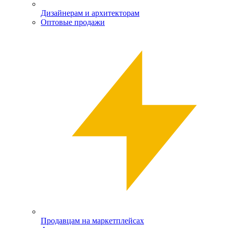
Дизайнерам и архитекторам
Оптовые продажи
Продавцам на маркетплейсах