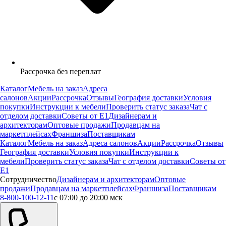
Рассрочка без переплат
Каталог
Мебель на заказ
Адреса
салонов
Акции
Рассрочка
Отзывы
География доставки
Условия
покупки
Инструкции к мебели
Проверить статус заказа
Чат с
отделом доставки
Советы от Е1
Дизайнерам и
архитекторам
Оптовые продажи
Продавцам на
маркетплейсах
Франшиза
Поставщикам
Каталог
Мебель на заказ
Адреса салонов
Акции
Рассрочка
Отзывы
География доставки
Условия покупки
Инструкции к
мебели
Проверить статус заказа
Чат с отделом доставки
Советы от
Е1
Сотрудничество
Дизайнерам и архитекторам
Оптовые
продажи
Продавцам на маркетплейсах
Франшиза
Поставщикам
8-800-100-12-11
с 07:00 до 20:00 мск