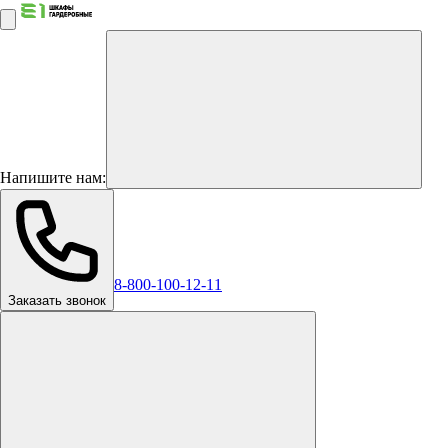
Напишите нам:
8-800-100-12-11
Заказать звонок