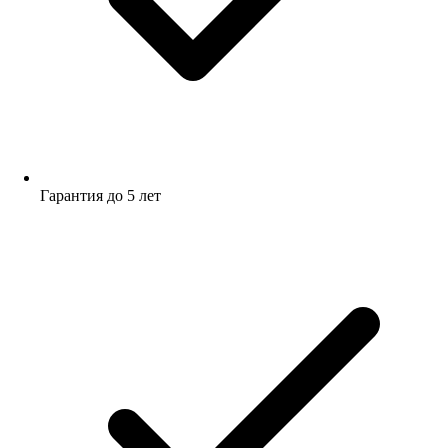
Гарантия до 5 лет