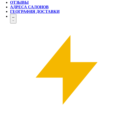
ОТЗЫВЫ
АДРЕСА САЛОНОВ
ГЕОГРАФИЯ ДОСТАВКИ
...