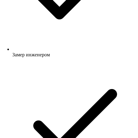
Замер инженером