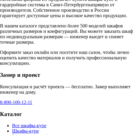
гардеробные системы в
Санкт-Петербурге
напрямую от
производителя. Собственное производство в России
гарантирует доступные цены и высокое качество продукции.
В нашем каталоге представлено более 500 моделей шкафов
различных размеров и конфигураций. Вы можете заказать шкаф
по индивидуальным размерам — инженер выедет и снимет
точные размеры.
Оформите заказ онлайн или посетите
наш салон
, чтобы лично
оценить качество материалов и получить профессиональную
консультацию.
Замер и проект
Консультация и расчёт проекта — бесплатно. Замер выполняет
инженер на дому.
8-800-100-12-11
Каталог
Все шкафы-купе
Шкафы-купе