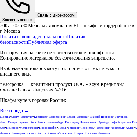
Связь с директором
Заказать звонок
2007–2026 © Мебельная компания Е1 – шкафы и гардеробные в
г.
Москва
Политика конфиденциальности
Политика
безопасности
Публичная оферта
Информация на сайте не является публичной офертой.
Копирование материалов без согласования запрещено.
Изображения товаров могут отличаться от фактического
внешнего вида.
*Рассрочка — кредитный продукт ООО «Хоум Кредит энд
Финанс Банк». Лицензия №316.
Шкафы-купе в городах России:
Все города →
Москва
•
Санкт-Петербург
•
Краснодар
•
Новосибирск
•
Казань
•
Воронеж
•
Нижний Новгород
•
Ростов-на-
Дону
•
Самара
•
Барнаул
•
Омск
•
Томск
•
Екатеринбург
•
Волгоград
•
Новокузнецк
•
Оренбург
•
Уфа
•
Астрахань
•
Ива
Ола
•
Кемерово
•
Магнитогорск
•
Новороссийск
•
Пермь
•
Таганрог
•
Чебоксары
•
Челябинск
•
Ярославль
•
Адлер
•
А
Алтайск
•
Евпатория
•
Ижевск
•
Калуга
•
Каменск-Уральский
•
Ковров
•
Кострома
•
Ленинск-