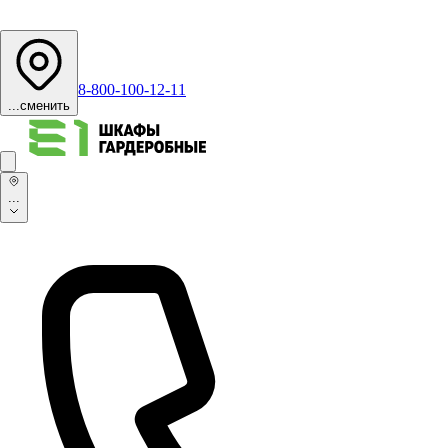
8-800-100-12-11
...
сменить
...