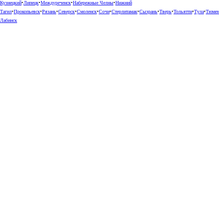
Кузнецкий
•
Липецк
•
Междуреченск
•
Набережные Челны
•
Нижний
Тагил
•
Прокопьевск
•
Рязань
•
Северск
•
Смоленск
•
Сочи
•
Стерлитамак
•
Сызрань
•
Тверь
•
Тольятти
•
Тула
•
Тюме
Лабинск