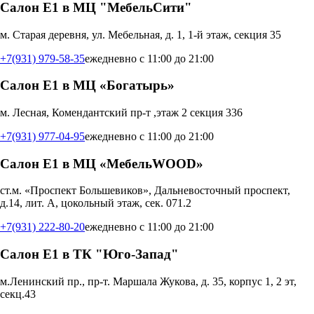
Салон Е1 в МЦ "МебельСити"
м. Старая деревня, ул. Мебельная, д. 1, 1-й этаж, секция 35
+7(931) 979-58-35
ежедневно с 11:00 до 21:00
Салон Е1 в МЦ «Богатырь»
м. Лесная, Комендантский пр-т ,этаж 2 секция 336
+7(931) 977-04-95
ежедневно с 11:00 до 21:00
Салон Е1 в МЦ «МебельWOOD»
ст.м. «Проспект Большевиков», Дальневосточный проспект,
д.14, лит. А, цокольный этаж, сек. 071.2
+7(931) 222-80-20
ежедневно с 11:00 до 21:00
Салон Е1 в ТК "Юго-Запад"
м.Ленинский пр., пр-т. Маршала Жукова, д. 35, корпус 1, 2 эт,
секц.43